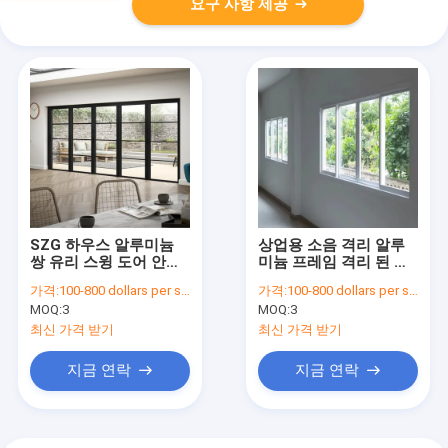
요구 사항 제공
SZG 하우스 알루미늄
상업용 소음 격리 알루
쌍 유리 스윙 도어 안전
미늄 프레임 격리 된 유
및 부드러운 오픈
리 유리로 슬라이딩 창
가격:
100-800 dollars per set
가격:
100-800 dollars per set
문
MOQ:
3
MOQ:
3
최신 가격 받기
최신 가격 받기
지금 연락
지금 연락