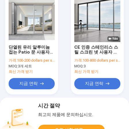
단열된 유리 알루미늄
CE 인증 스테인리스 스
접는 Patio 문 사용자
틸 스크린 넷 사용자 지
정의 알루미늄 양복 문
정 슬라이딩 patio 문 내
가격:
100-200 dollars per sqaure meter
가격:
100-800 dollars per set
흰색
구성 디자인
MOQ:
3개 세트
MOQ:
3
최신 가격 받기
최신 가격 받기
지금 연락
지금 연락
시간 절약
최고의 제품에 문의하십시오.