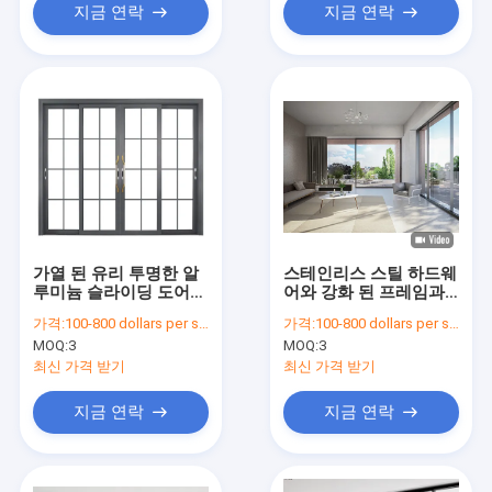
지금 연락
지금 연락
가열 된 유리 투명한 알
스테인리스 스틸 하드웨
루미늄 슬라이딩 도어
어와 강화 된 프레임과
슬림 프레임 외부 알루
함께 현대 간단한 알루
가격:
100-800 dollars per set
가격:
100-800 dollars per set
미늄 슬라이딩 도어
미늄 슬라이딩 도어
MOQ:
3
MOQ:
3
최신 가격 받기
최신 가격 받기
지금 연락
지금 연락