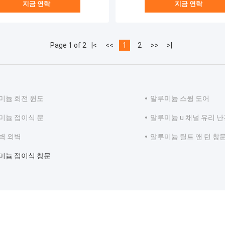
지금 연락
지금 연락
Page 1 of 2
|<
<<
1
2
>>
>|
미늄 회전 윈도
알루미늄 스윙 도어
미늄 접이식 문
알루미늄 u 채널 유리 
벽 외벽
알루미늄 틸트 앤 턴 창
미늄 접이식 창문