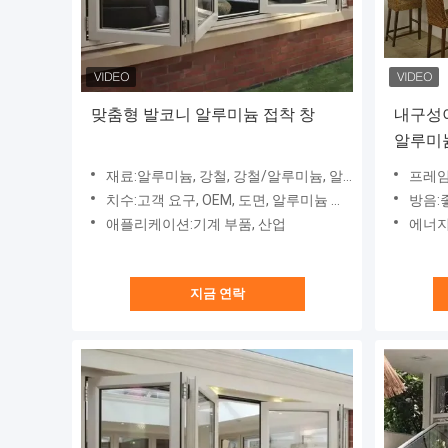
맞춤형 발코니 알루미늄 접착 창
내구성이
알루미
재료:알루미늄, 강철, 강철/알루미늄, 알루미늄/구리/강철판 등 고객 요청에 따라
프레임
치수:고객 요구, OEM, 도면, 알루미늄 단조 부품, 맞춤형
방음:
애플리케이션:기계 부품, 산업
에너지
지금 연락