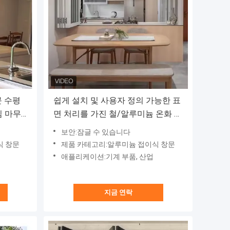
문 수평
쉽게 설치 및 사용자 정의 가능한 표
임 마무
면 처리를 가진 철/알루미늄 온화 유
리 창문
보안:잠글 수 있습니다
식 창문
제품 카테고리:알루미늄 접이식 창문
애플리케이션:기계 부품, 산업
지금 연락