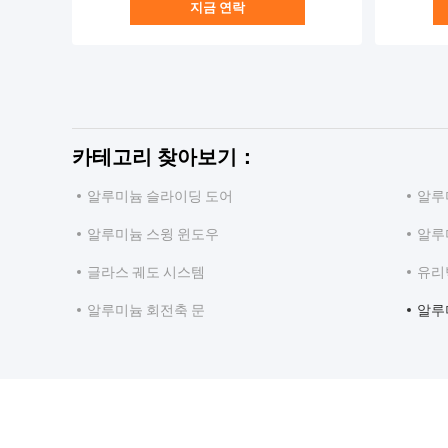
지금 연락
카테고리 찾아보기：
알루미늄 슬라이딩 도어
알루
알루미늄 스윙 윈도우
알루
글라스 궤도 시스템
유리
알루미늄 회전축 문
알루