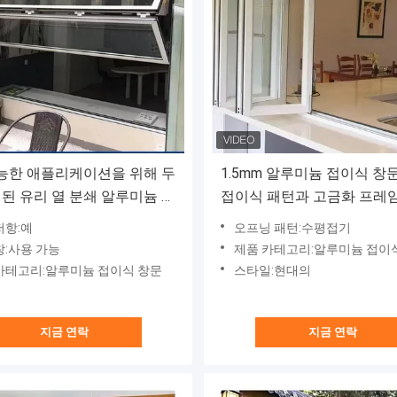
능한 애플리케이션을 위해 두
1.5mm 알루미늄 접이식 창
 된 유리 열 분쇄 알루미늄 창
접이식 패턴과 고금화 프레
리
저항:예
오프닝 패턴:수평접기
창:사용 가능
제품 카테고리:알루미늄 접이
카테고리:알루미늄 접이식 창문
스타일:현대의
지금 연락
지금 연락