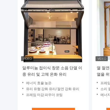
알루미늄 접이식 창문 소음 단열 이
열 절연
중 유리 및 고체 온화 유리
열을 위
에너지 효율:높은
프레임
유리 유형:강화 유리/절연 강화 유리
소리 
프레임 마감:파우더 코팅
에너지