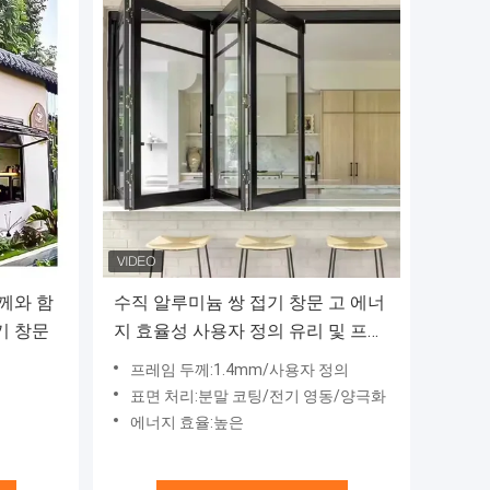
께와 함
수직 알루미늄 쌍 접기 창문 고 에너
기 창문
지 효율성 사용자 정의 유리 및 프레
임
프레임 두께:1.4mm/사용자 정의
표면 처리:분말 코팅/전기 영동/양극화
에너지 효율:높은