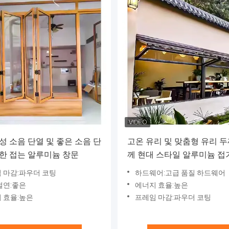
성 소음 단열 및 좋은 소음 단
고온 유리 및 맞춤형 유리 두
한 접는 알루미늄 창문
께 현대 스타일 알루미늄 접
 마감:파우더 코팅
하드웨어:고급 품질 하드웨어
절연:좋은
에너지 효율:높은
 효율:높은
프레임 마감:파우더 코팅