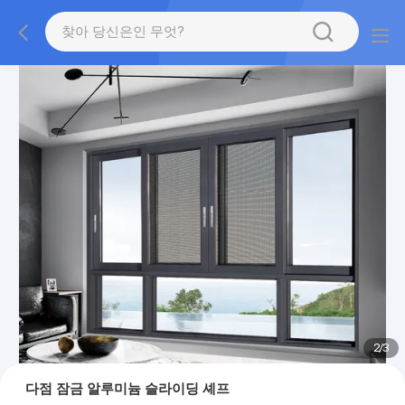
2
/
3
다점 잠금 알루미늄 슬라이딩 셰프