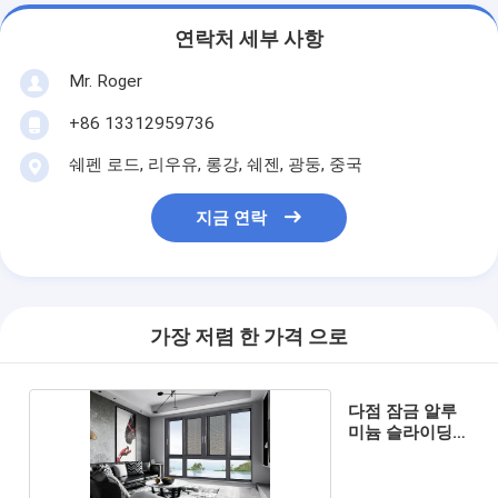
연락처 세부 사항
Mr. Roger
+86 13312959736
쉐펜 로드, 리우유, 롱강, 쉐젠, 광둥, 중국
지금 연락
가장 저렴 한 가격 으로
다점 잠금 알루
미늄 슬라이딩
셰프